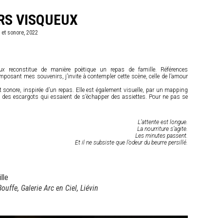
S VISQUEUX
o et sonore, 2022
ux
reconstitue de manière poètique un repas de famille. Références
posant mes souvenirs, j’invite à contempler cette scène, celle de l’amour
st sonore, inspirée d’un repas. Elle est également visuelle, par un mapping
e des escargots qui essaient de s’échapper des assiettes. Pour ne pas se
L’attente est longue.
La nourriture s’agite.
Les minutes passent.
Et il ne subsiste que l’odeur du beurre persillé.
ille
ouffe, Galerie Arc en Ciel, Liévin