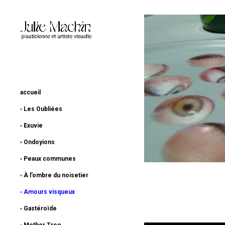
accueil
◦ Les Oubliées
◦ Exuvie
◦ Ondoyions
◦ Peaux communes
◦ À l’ombre du noisetier
◦ Amours visqueux
◦ Gastéroïde