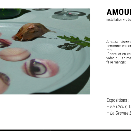
AMOUR
installation vidé
Amours visque
personnelles com
mou.
L’installation e
vidéo qui anim
faire manger.
Expositions :
– En Creux
, L
–
La Grande B