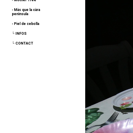
◦ Mother Tree
◦ Màs que la càra
penìnsula
◦ Piel de cebolla
└ INFOS
└ CONTACT